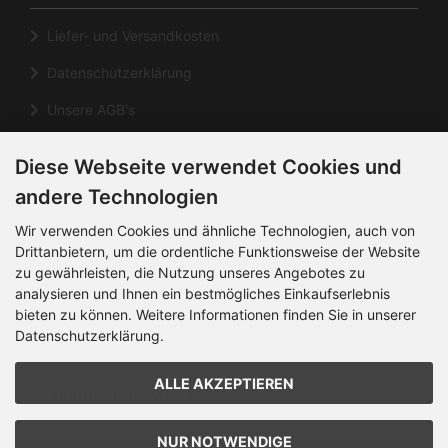
Liefer- und Versandkosten
Datenschutzerklärung
Unsere AGB's
Impressum
Diese Webseite verwendet Cookies und
Cookie Einstellungen
andere Technologien
Informationen
Wir verwenden Cookies und ähnliche Technologien, auch von
Drittanbietern, um die ordentliche Funktionsweise der Website
zu gewährleisten, die Nutzung unseres Angebotes zu
Kontakt
analysieren und Ihnen ein bestmögliches Einkaufserlebnis
Sitemap
bieten zu können. Weitere Informationen finden Sie in unserer
Datenschutzerklärung.
Über uns
ALLE AKZEPTIEREN
Zahlungsmethoden
NUR NOTWENDIGE
Die Box kann unter bootstrap4/boxes/box_miscellaneous.html