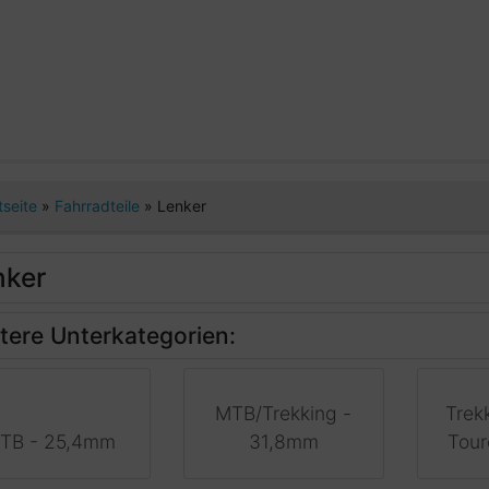
tseite
»
Fahrradteile
»
Lenker
nker
tere Unterkategorien:
MTB/Trekking -
Trek
TB - 25,4mm
31,8mm
Tou