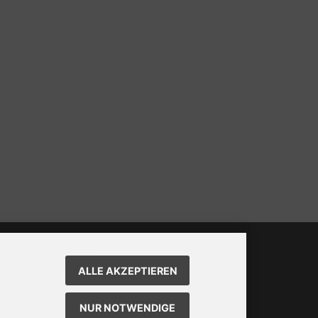
ahlungsmethoden
ALLE AKZEPTIEREN
 Box kann unter bootstrap4/boxes/box_miscellaneous.html
ändert werden. Die Sprachvariablen befinden sich in der
NUR NOTWENDIGE
ei bootstrap4/lang/german/lang_german.custom.