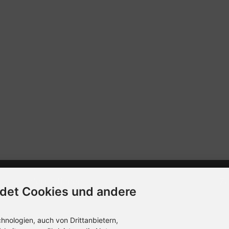
Informationen
Z
det Cookies und andere
Kontakt
Die
ver
nologien, auch von Drittanbietern,
Sitemap
Dat