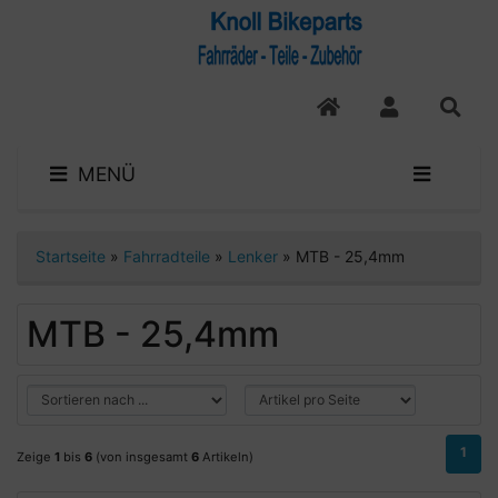
MENÜ
Startseite
»
Fahrradteile
»
Lenker
»
MTB - 25,4mm
MTB - 25,4mm
1
Zeige
1
bis
6
(von insgesamt
6
Artikeln)