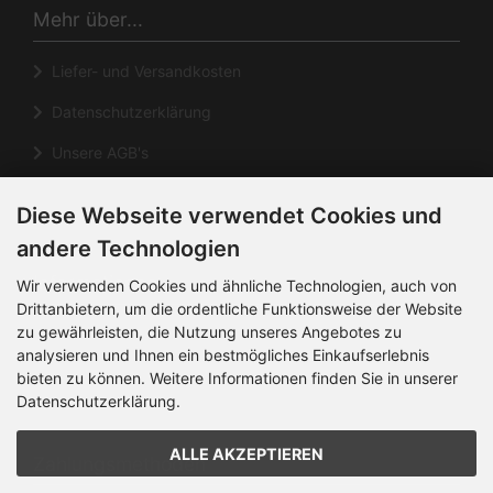
Mehr über...
Liefer- und Versandkosten
Datenschutzerklärung
Unsere AGB's
Impressum
Diese Webseite verwendet Cookies und
Cookie Einstellungen
andere Technologien
Informationen
Wir verwenden Cookies und ähnliche Technologien, auch von
Drittanbietern, um die ordentliche Funktionsweise der Website
zu gewährleisten, die Nutzung unseres Angebotes zu
Kontakt
analysieren und Ihnen ein bestmögliches Einkaufserlebnis
Sitemap
bieten zu können. Weitere Informationen finden Sie in unserer
Datenschutzerklärung.
Über uns
ALLE AKZEPTIEREN
Zahlungsmethoden