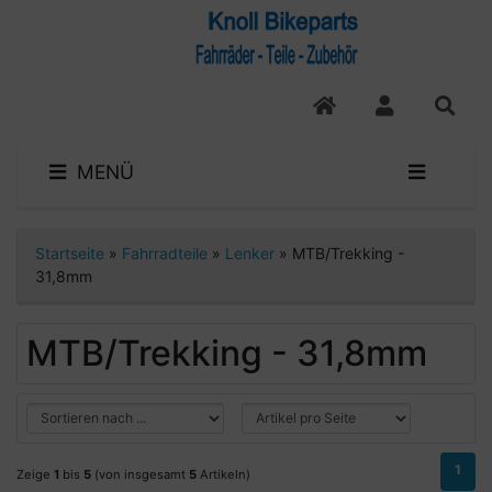
MENÜ
Startseite
»
Fahrradteile
»
Lenker
»
MTB/Trekking -
31,8mm
MTB/Trekking - 31,8mm
1
Zeige
1
bis
5
(von insgesamt
5
Artikeln)