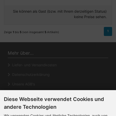
Sie können als Gast (bzw. mit Ihrem derzeitigen Status)
keine Preise sehen.
1
Zeige
1
bis
5
(von insgesamt
5
Artikeln)
Mehr über...
Liefer- und Versandkosten
Datenschutzerklärung
Unsere AGB's
Impressum
Diese Webseite verwendet Cookies und
Cookie Einstellungen
andere Technologien
Informationen
Wir verwenden Cookies und ähnliche Technologien, auch von