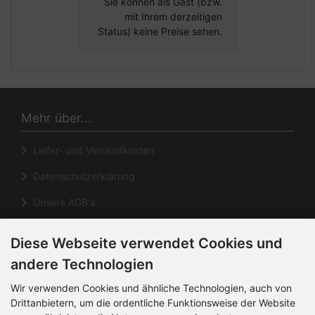
Sie können als Gast (bzw.
mit Ihrem derzeitigen
Status) keine Preise sehen.
Mehr über...
Liefer- und Versandkosten
Datenschutzerklärung
Unsere AGB's
Impressum
Diese Webseite verwendet Cookies und
Cookie Einstellungen
andere Technologien
Informationen
Wir verwenden Cookies und ähnliche Technologien, auch von
Drittanbietern, um die ordentliche Funktionsweise der Website