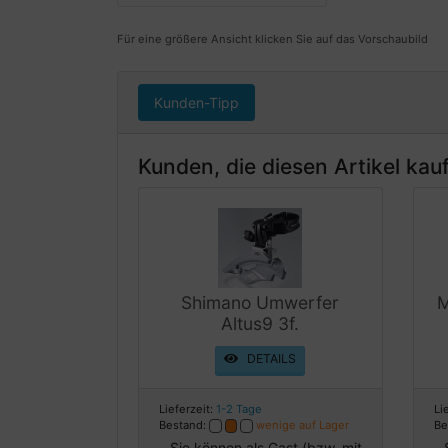
Für eine größere Ansicht klicken Sie auf das Vorschaubild
Kunden-Tipp
Kunden, die diesen Artikel kauf
Shimano Umwerfer
M
Altus9 3f.
DETAILS
Lieferzeit:
1-2 Tage
Li
Bestand:
wenige auf Lager
Be
Sie können als Gast (bzw. mit