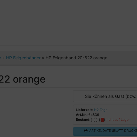
er
»
HP Felgenbänder
»
HP Felgenband 20-622 orange
22 orange
Sie können als Gast (bzw.
Lieferzeit:
1-2 Tage
Art.Nr.:
64836
Bestand:
nicht auf Lager
ARTIKELDATENBLATT DRUCK