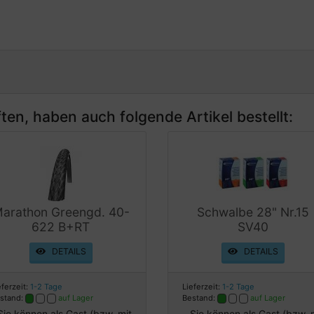
ten, haben auch folgende Artikel bestellt:
arathon Greengd. 40-
Schwalbe 28" Nr.15
622 B+RT
SV40
DETAILS
DETAILS
eferzeit:
1-2 Tage
Lieferzeit:
1-2 Tage
stand:
auf Lager
Bestand:
auf Lager
Sie können als Gast (bzw. mit
Sie können als Gast (bzw. 