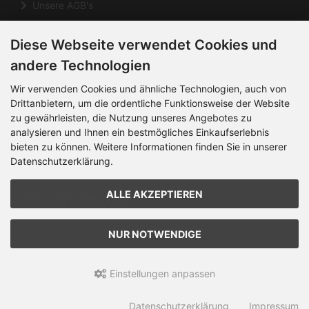
Unsere AGB's
Impressum
Diese Webseite verwendet Cookies und
Cookie Einstellungen
andere Technologien
Informationen
Wir verwenden Cookies und ähnliche Technologien, auch von
Drittanbietern, um die ordentliche Funktionsweise der Website
zu gewährleisten, die Nutzung unseres Angebotes zu
Kontakt
analysieren und Ihnen ein bestmögliches Einkaufserlebnis
Sitemap
bieten zu können. Weitere Informationen finden Sie in unserer
Datenschutzerklärung.
Über uns
ALLE AKZEPTIEREN
Zahlungsmethoden
NUR NOTWENDIGE
Die Box kann unter bootstrap4/boxes/box_miscellaneous.html
verändert werden. Die Sprachvariablen befinden sich in der Datei
bootstrap4/lang/german/lang_german.custom.
Einstellungen anpassen
Knoll Bikeparts Online-Shop © 2026
Datenschutzerklärung
Impressum