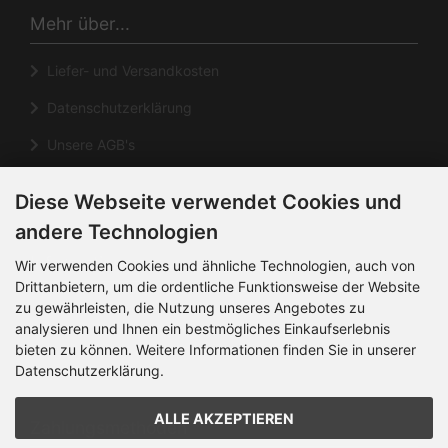
Mehr über...
Liefer- und Versandkosten
Datenschutzerklärung
Unsere AGB's
Impressum
Diese Webseite verwendet Cookies und
Cookie Einstellungen
andere Technologien
Informationen
Wir verwenden Cookies und ähnliche Technologien, auch von
Drittanbietern, um die ordentliche Funktionsweise der Website
zu gewährleisten, die Nutzung unseres Angebotes zu
Kontakt
analysieren und Ihnen ein bestmögliches Einkaufserlebnis
Sitemap
bieten zu können. Weitere Informationen finden Sie in unserer
Datenschutzerklärung.
Über uns
ALLE AKZEPTIEREN
Zahlungsmethoden