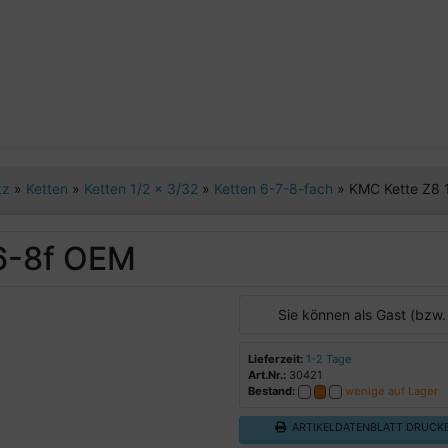
tz
»
Ketten
»
Ketten 1/2 x 3/32
»
Ketten 6-7-8-fach
»
KMC Kette Z8 
 6-8f OEM
Sie können als Gast (bzw.
Lieferzeit:
1-2 Tage
Art.Nr.:
30421
Bestand:
wenige auf Lager
ARTIKELDATENBLATT DRUCK