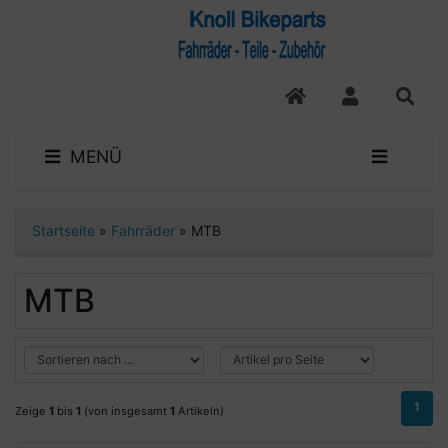
MENÜ
Startseite
»
Fahrräder
»
MTB
MTB
1
Zeige
1
bis
1
(von insgesamt
1
Artikeln)