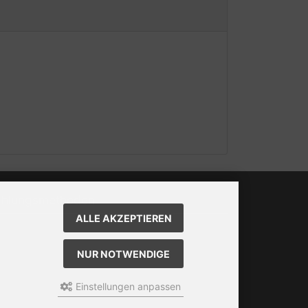
ahlungsmethoden
ALLE AKZEPTIEREN
 Box kann unter bootstrap4/boxes/box_miscellaneous.html
ändert werden. Die Sprachvariablen befinden sich in der
NUR NOTWENDIGE
ei bootstrap4/lang/german/lang_german.custom.
Einstellungen anpassen