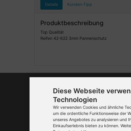
Details
Kunden-Tipp
Produktbeschreibung
Top Qualität
Reifen 42-622 3mm Pannenschutz
Mehr über...
Diese Webseite verwen
Technologien
Liefer- und Versandkosten
Wir verwenden Cookies und ähnliche Tech
Datenschutzerklärung
um die ordentliche Funktionsweise der W
unseres Angebotes zu analysieren und I
Unsere AGB's
Einkaufserlebnis bieten zu können. Weite