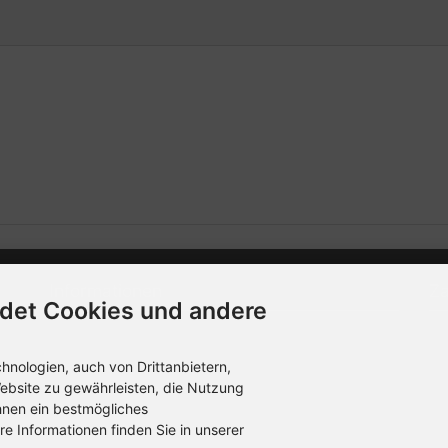
Informationen
Z
det Cookies und andere
Kontakt
Die
ver
nologien, auch von Drittanbietern,
Sitemap
Dat
ebsite zu gewährleisten, die Nutzung
hnen ein bestmögliches
Über uns
re Informationen finden Sie in unserer