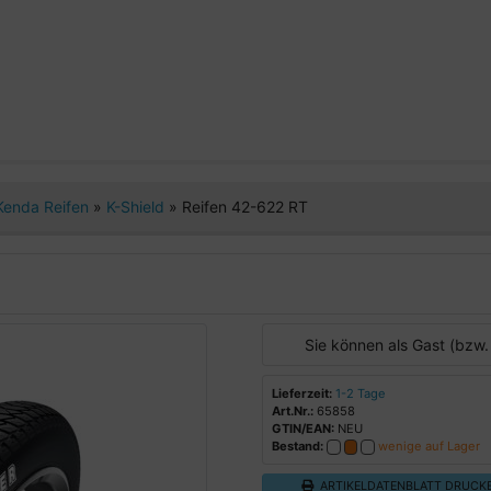
Kenda Reifen
»
K-Shield
»
Reifen 42-622 RT
Sie können als Gast (bzw.
Lieferzeit:
1-2 Tage
Art.Nr.:
65858
GTIN/EAN:
NEU
Bestand:
wenige auf Lager
ARTIKELDATENBLATT DRUCK