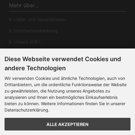
Mehr über...
Liefer- und Versandkosten
Datenschutzerklärung
Unsere AGB's
Impressum
Diese Webseite verwendet Cookies und
Cookie Einstellungen
andere Technologien
Informationen
Wir verwenden Cookies und ähnliche Technologien, auch von
Drittanbietern, um die ordentliche Funktionsweise der Website
zu gewährleisten, die Nutzung unseres Angebotes zu
Kontakt
analysieren und Ihnen ein bestmögliches Einkaufserlebnis
Sitemap
bieten zu können. Weitere Informationen finden Sie in unserer
Datenschutzerklärung.
Über uns
ALLE AKZEPTIEREN
Zahlungsmethoden