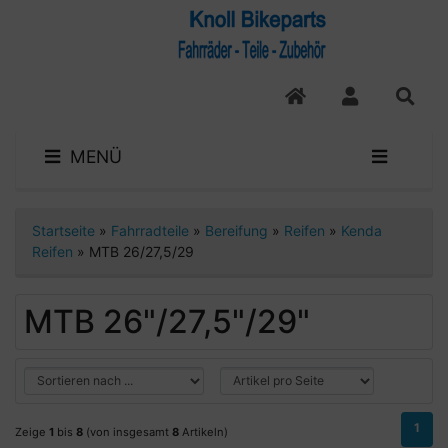
MENÜ
Startseite
»
Fahrradteile
»
Bereifung
»
Reifen
»
Kenda
Reifen
»
MTB 26/27,5/29
MTB 26"/27,5"/29"
1
Zeige
1
bis
8
(von insgesamt
8
Artikeln)