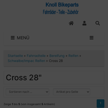
MENÜ
Startseite
»
Fahrradteile
»
Bereifung
»
Reifen
»
Schwalbe/Impac Reifen
»
Cross 28
Cross 28"
1
Zeige
1
bis
5
(von insgesamt
5
Artikeln)