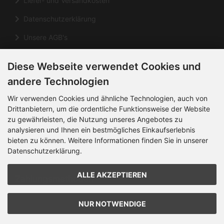
Liefer- und Versandkosten
Datenschutzerklärung
Unsere AGB's
Impressum
Diese Webseite verwendet Cookies und
Cookie Einstellungen
andere Technologien
Informationen
Wir verwenden Cookies und ähnliche Technologien, auch von
Drittanbietern, um die ordentliche Funktionsweise der Website
zu gewährleisten, die Nutzung unseres Angebotes zu
Kontakt
analysieren und Ihnen ein bestmögliches Einkaufserlebnis
Sitemap
bieten zu können. Weitere Informationen finden Sie in unserer
Datenschutzerklärung.
Über uns
ALLE AKZEPTIEREN
Zahlungsmethoden
NUR NOTWENDIGE
Die Box kann unter bootstrap4/boxes/box_miscellaneous.html
verändert werden. Die Sprachvariablen befinden sich in der Datei
bootstrap4/lang/german/lang_german.custom.