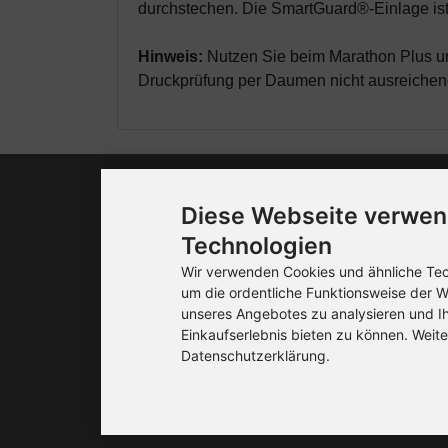
durchstechen. Die SmartGuard®-Einlage ist r
Hinweis:
Nutzen Sie beim Marathon Plus un
Druckprüfung per Daumen nicht ausreichen
Mehr über...
Diese Webseite verwen
Technologien
Liefer- und Versandkosten
Wir verwenden Cookies und ähnliche Tech
Datenschutzerklärung
um die ordentliche Funktionsweise der W
unseres Angebotes zu analysieren und I
Unsere AGB's
Einkaufserlebnis bieten zu können. Weite
Impressum
Datenschutzerklärung.
Cookie Einstellungen