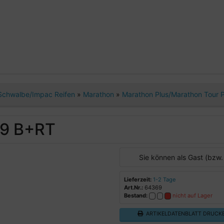
Schwalbe/Impac Reifen
»
Marathon
»
Marathon Plus/Marathon Tour 
59 B+RT
Sie können als Gast (bzw.
Lieferzeit:
1-2 Tage
Art.Nr.:
64369
Bestand:
nicht auf Lager
ARTIKELDATENBLATT DRUCK