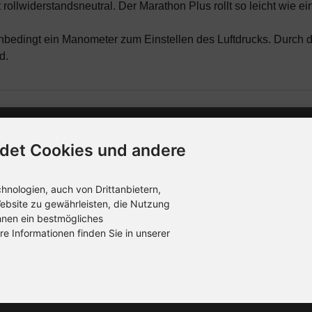
ollwiderstandsneutral. Der Marathon Plus rollt so leicht wie ei
bedingt ein Manometer zum Einstellen des Luftdrucks. Durch d
d.
Informationen
Z
det Cookies und andere
Kontakt
Die
ver
nologien, auch von Drittanbietern,
Sitemap
Dat
ebsite zu gewährleisten, die Nutzung
hnen ein bestmögliches
Über uns
re Informationen finden Sie in unserer
Knoll Bikeparts Online-Shop © 2026