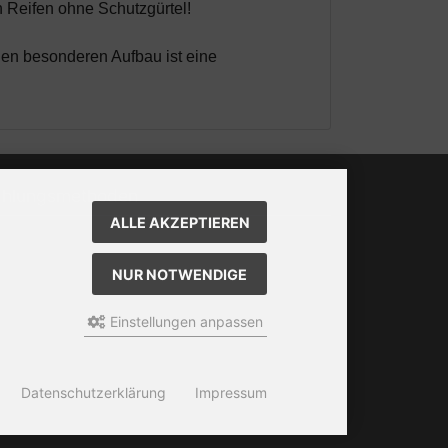
n Reifen ohne Schutzgürtel!
en besonderen Aufbau ist eine
ahlungsmethoden
ALLE AKZEPTIEREN
 Box kann unter bootstrap4/boxes/box_miscellaneous.html
ändert werden. Die Sprachvariablen befinden sich in der
NUR NOTWENDIGE
ei bootstrap4/lang/german/lang_german.custom.
Einstellungen anpassen
Datenschutzerklärung
Impressum