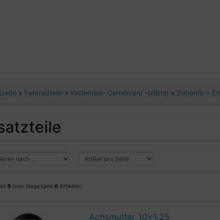
tseite
»
Fahrradteile
»
Kettenrad- Garnituren/ -blätter
»
Zubehör + Er
satzteile
bis
6
(von insgesamt
6
Artikeln)
Achsmutter 10x1.25