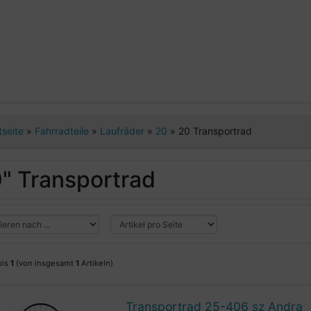
tseite
»
Fahrradteile
»
Laufräder
»
20
»
20 Transportrad
" Transportrad
bis
1
(von insgesamt
1
Artikeln)
Transportrad 25-406 sz Andra