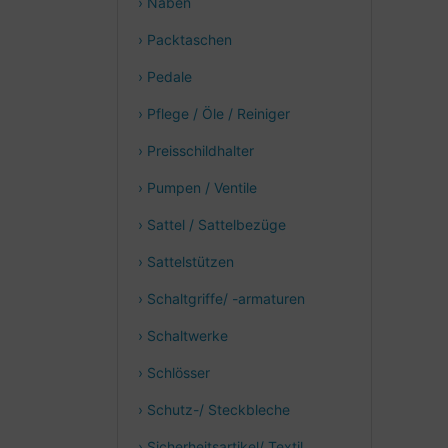
› Naben
› Packtaschen
› Pedale
› Pflege / Öle / Reiniger
› Preisschildhalter
› Pumpen / Ventile
› Sattel / Sattelbezüge
› Sattelstützen
› Schaltgriffe/ -armaturen
› Schaltwerke
› Schlösser
› Schutz-/ Steckbleche
› Sicherheitsartikel/ Textil