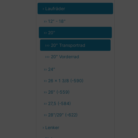
› Laufräder
›› 12" - 18"
›› 20"
››› 20" Transportrad
››› 20" Vorderrad
›› 24"
›› 26 x 1 3/8 (-590)
›› 26" (-559)
›› 27,5 (-584)
›› 28"/29" (-622)
› Lenker