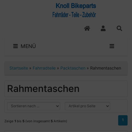
MENÜ
Startseite
»
Fahrradteile
»
Packtaschen
»
Rahmentaschen
Rahmentaschen
1
Zeige
1
bis
5
(von insgesamt
5
Artikeln)