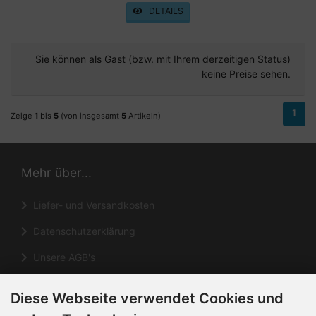
DETAILS
Sie können als Gast (bzw. mit Ihrem derzeitigen Status)
keine Preise sehen.
1
Zeige
1
bis
5
(von insgesamt
5
Artikeln)
Mehr über...
Liefer- und Versandkosten
Datenschutzerklärung
Unsere AGB's
Impressum
Diese Webseite verwendet Cookies und
Cookie Einstellungen