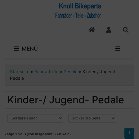
MENÜ
Startseite
»
Fahrradteile
»
Pedale
»
Kinder-/ Jugend-
Pedale
Kinder-/ Jugend- Pedale
1
Zeige
1
bis
3
(von insgesamt
3
Artikeln)