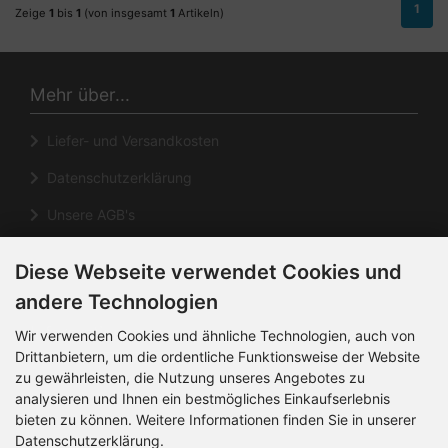
1
Zeige
1
bis
1
(von insgesamt
1
Artikeln)
Mehr über...
Liefer- und Versandkosten
Datenschutzerklärung
Unsere AGB's
Impressum
Diese Webseite verwendet Cookies und
Cookie Einstellungen
andere Technologien
Informationen
Wir verwenden Cookies und ähnliche Technologien, auch von
Drittanbietern, um die ordentliche Funktionsweise der Website
zu gewährleisten, die Nutzung unseres Angebotes zu
Kontakt
analysieren und Ihnen ein bestmögliches Einkaufserlebnis
Sitemap
bieten zu können. Weitere Informationen finden Sie in unserer
Datenschutzerklärung.