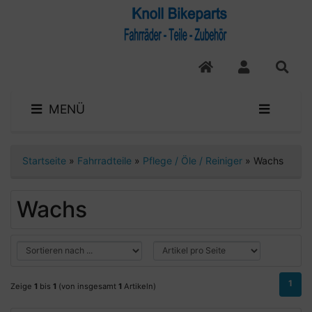
MENÜ
Startseite
»
Fahrradteile
»
Pflege / Öle / Reiniger
»
Wachs
Wachs
1
Zeige
1
bis
1
(von insgesamt
1
Artikeln)