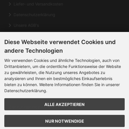
Liefer- und Versandkosten
Datenschutzerklärung
Unsere AGB's
Impressum
Diese Webseite verwendet Cookies und
Cookie Einstellungen
andere Technologien
Informationen
Wir verwenden Cookies und ähnliche Technologien, auch von
Drittanbietern, um die ordentliche Funktionsweise der Website
zu gewährleisten, die Nutzung unseres Angebotes zu
Kontakt
analysieren und Ihnen ein bestmögliches Einkaufserlebnis
Sitemap
bieten zu können. Weitere Informationen finden Sie in unserer
Datenschutzerklärung.
Über uns
ALLE AKZEPTIEREN
Zahlungsmethoden
NUR NOTWENDIGE
Die Box kann unter bootstrap4/boxes/box_miscellaneous.html
verändert werden. Die Sprachvariablen befinden sich in der Datei