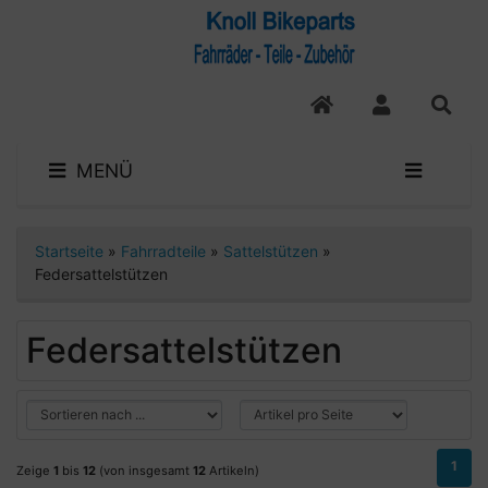
MENÜ
Startseite
»
Fahrradteile
»
Sattelstützen
»
Federsattelstützen
Federsattelstützen
1
Zeige
1
bis
12
(von insgesamt
12
Artikeln)