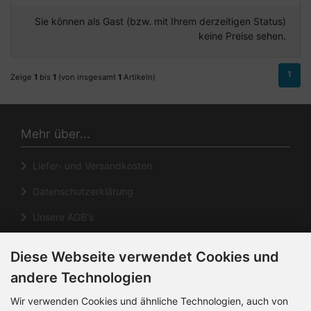
Sie können als Gast (bzw. mit Ihrem derzeitigen Status)
keine Preise sehen.
1
Zeige
1
bis
1
(von insgesamt
1
Artikeln)
Mehr über...
Liefer- und Versandkosten
Datenschutzerklärung
Unsere AGB's
Impressum
Diese Webseite verwendet Cookies und
Cookie Einstellungen
andere Technologien
Informationen
Wir verwenden Cookies und ähnliche Technologien, auch von