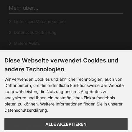
Mehr über...
Liefer- und Versandkosten
Datenschutzerklärung
Unsere AGB's
Impressum
Diese Webseite verwendet Cookies und
Cookie Einstellungen
andere Technologien
Informationen
Wir verwenden Cookies und ähnliche Technologien, auch von
Drittanbietern, um die ordentliche Funktionsweise der Website
zu gewährleisten, die Nutzung unseres Angebotes zu
Kontakt
analysieren und Ihnen ein bestmögliches Einkaufserlebnis
Sitemap
bieten zu können. Weitere Informationen finden Sie in unserer
Datenschutzerklärung.
Über uns
ALLE AKZEPTIEREN
Zahlungsmethoden