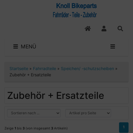
MENÜ
Startseite
»
Fahrradteile
»
Speichen/ -schutzscheiben
»
Zubehör + Ersatzteile
Zubehör + Ersatzteile
1
Zeige
1
bis
3
(von insgesamt
3
Artikeln)