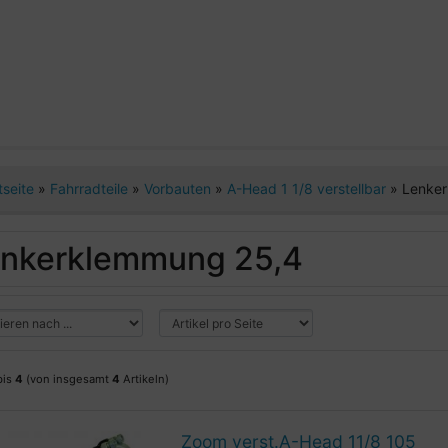
tseite
»
Fahrradteile
»
Vorbauten
»
A-Head 1 1/8 verstellbar
»
Lenke
nkerklemmung 25,4
bis
4
(von insgesamt
4
Artikeln)
Zoom verst.A-Head 11/8 105