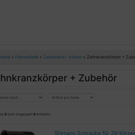
tseite
»
Fahrradteile
»
Zahnkranz/ -körper
»
Zahnkranzkörper + Zub
hnkranzkörper + Zubehör
bis
6
(von insgesamt
6
Artikeln)
Shimano Schraube für ZK-Körpe