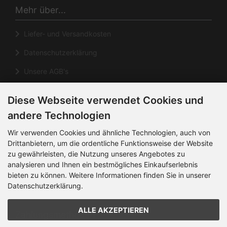
Mehr über...
Liefer- und Versandkosten
Datenschutzerklärung
Unsere AGB's
Impressum
Diese Webseite verwendet Cookies und
Cookie Einstellungen
andere Technologien
Informationen
Wir verwenden Cookies und ähnliche Technologien, auch von
Drittanbietern, um die ordentliche Funktionsweise der Website
zu gewährleisten, die Nutzung unseres Angebotes zu
Kontakt
analysieren und Ihnen ein bestmögliches Einkaufserlebnis
Sitemap
bieten zu können. Weitere Informationen finden Sie in unserer
Datenschutzerklärung.
Über uns
ALLE AKZEPTIEREN
Zahlungsmethoden