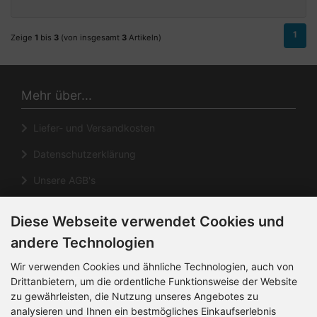
1
Zeige
1
bis
3
(von insgesamt
3
Artikeln)
Mehr über...
Liefer- und Versandkosten
Datenschutzerklärung
Unsere AGB's
Impressum
Diese Webseite verwendet Cookies und
Cookie Einstellungen
andere Technologien
Informationen
Wir verwenden Cookies und ähnliche Technologien, auch von
Drittanbietern, um die ordentliche Funktionsweise der Website
zu gewährleisten, die Nutzung unseres Angebotes zu
Kontakt
analysieren und Ihnen ein bestmögliches Einkaufserlebnis