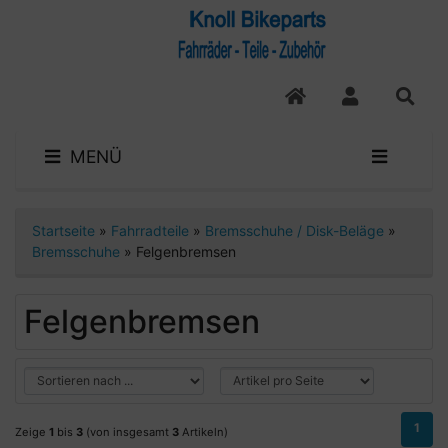
MENÜ
Startseite
»
Fahrradteile
»
Bremsschuhe / Disk-Beläge
»
Bremsschuhe
»
Felgenbremsen
Felgenbremsen
1
Zeige
1
bis
3
(von insgesamt
3
Artikeln)