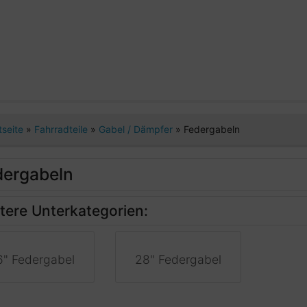
tseite
»
Fahrradteile
»
Gabel / Dämpfer
»
Federgabeln
dergabeln
tere Unterkategorien:
6" Federgabel
28" Federgabel