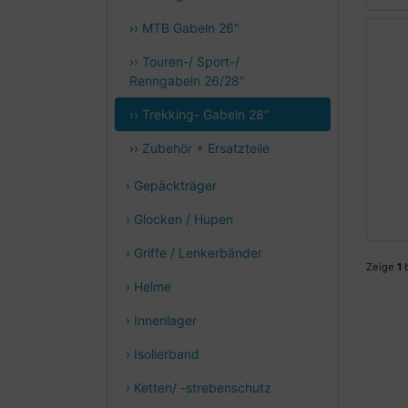
›› MTB Gabeln 26"
›› Touren-/ Sport-/
Renngabeln 26/28"
›› Trekking- Gabeln 28"
›› Zubehör + Ersatzteile
› Gepäckträger
› Glocken / Hupen
› Griffe / Lenkerbänder
Zeige
1
› Helme
› Innenlager
› Isolierband
› Ketten/ -strebenschutz