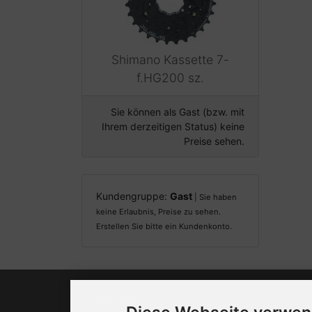
Shimano Kassette 7-
f.HG200 sz.
Sie können als Gast (bzw. mit
Ihrem derzeitigen Status) keine
Preise sehen.
Kundengruppe:
Gast
| Sie haben
keine Erlaubnis, Preise zu sehen.
Erstellen Sie bitte ein Kundenkonto.
Mehr über...