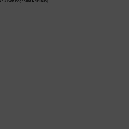
bis
5
(von insgesamt
5
Artikeln)