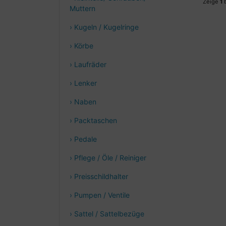
Zeige
1
Muttern
› Kugeln / Kugelringe
› Körbe
› Laufräder
› Lenker
› Naben
› Packtaschen
› Pedale
› Pflege / Öle / Reiniger
› Preisschildhalter
› Pumpen / Ventile
› Sattel / Sattelbezüge