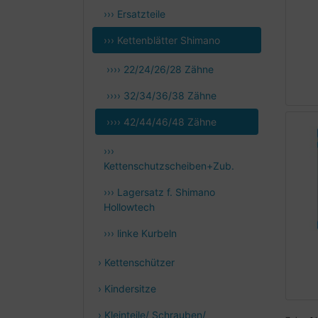
››› Ersatzteile
››› Kettenblätter Shimano
›››› 22/24/26/28 Zähne
›››› 32/34/36/38 Zähne
›››› 42/44/46/48 Zähne
›››
Kettenschutzscheiben+Zub.
››› Lagersatz f. Shimano
Hollowtech
››› linke Kurbeln
› Kettenschützer
› Kindersitze
› Kleinteile/ Schrauben/