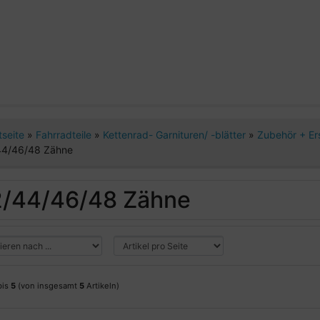
tseite
»
Fahrradteile
»
Kettenrad- Garnituren/ -blätter
»
Zubehör + Er
44/46/48 Zähne
/44/46/48 Zähne
bis
5
(von insgesamt
5
Artikeln)