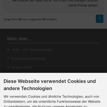
Sie können als Gast (bzw. mit Ihrem derzeitigen Status)
keine Preise sehen.
1
Zeige
1
bis
15
(von insgesamt
15
Artikeln)
Mehr über...
Liefer- und Versandkosten
Datenschutzerklärung
Unsere AGB's
Impressum
Diese Webseite verwendet Cookies und
Cookie Einstellungen
andere Technologien
Informationen
Wir verwenden Cookies und ähnliche Technologien, auch von
Drittanbietern, um die ordentliche Funktionsweise der Website
zu gewährleisten, die Nutzung unseres Angebotes zu
Kontakt