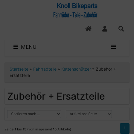
MENÜ
Startseite
»
Fahrradteile
»
Kettenschützer
»
Zubehör +
Ersatzteile
Zubehör + Ersatzteile
1
Zeige
1
bis
15
(von insgesamt
15
Artikeln)