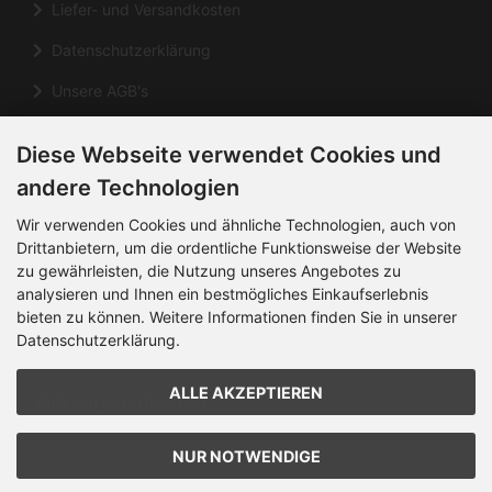
Liefer- und Versandkosten
Datenschutzerklärung
Unsere AGB's
Impressum
Diese Webseite verwendet Cookies und
Cookie Einstellungen
andere Technologien
Informationen
Wir verwenden Cookies und ähnliche Technologien, auch von
Drittanbietern, um die ordentliche Funktionsweise der Website
zu gewährleisten, die Nutzung unseres Angebotes zu
Kontakt
analysieren und Ihnen ein bestmögliches Einkaufserlebnis
Sitemap
bieten zu können. Weitere Informationen finden Sie in unserer
Datenschutzerklärung.
Über uns
ALLE AKZEPTIEREN
Zahlungsmethoden
NUR NOTWENDIGE
Die Box kann unter bootstrap4/boxes/box_miscellaneous.html
verändert werden. Die Sprachvariablen befinden sich in der Datei