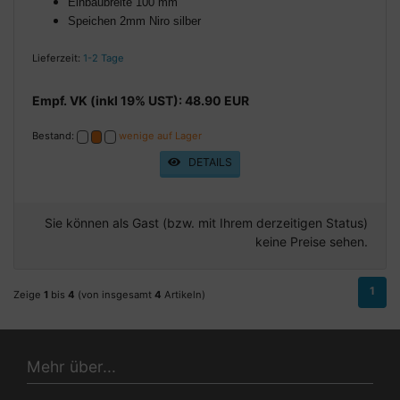
Einbaubreite 100 mm
Speichen 2mm Niro silber
Lieferzeit:
1-2 Tage
Empf. VK (inkl 19% UST): 48.90 EUR
Bestand:
wenige auf Lager
DETAILS
Sie können als Gast (bzw. mit Ihrem derzeitigen Status)
keine Preise sehen.
1
Zeige
1
bis
4
(von insgesamt
4
Artikeln)
Mehr über...