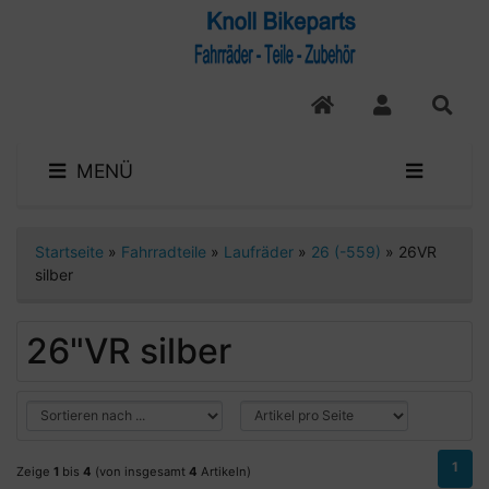
MENÜ
Startseite
»
Fahrradteile
»
Laufräder
»
26 (-559)
»
26VR
silber
26"VR silber
1
Zeige
1
bis
4
(von insgesamt
4
Artikeln)